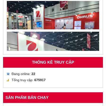
THỐNG KÊ TRUY CẬP
Đang online:
22
Tổng truy cập:
675917
SẢN PHẨM BÁN CHẠY