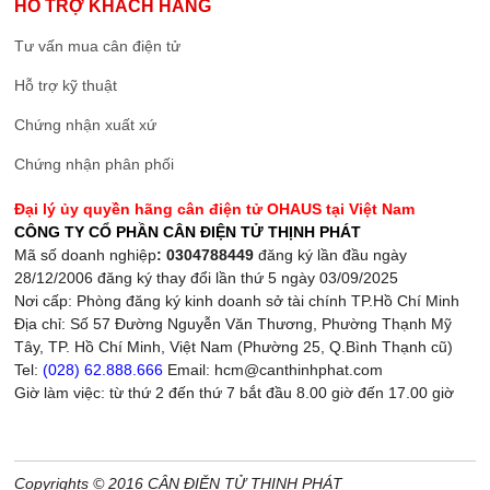
HỖ TRỢ KHÁCH HÀNG
Tư vấn mua cân điện tử
Hỗ trợ kỹ thuật
Chứng nhận xuất xứ
Chứng nhận phân phối
Đại lý ủy quyền hãng cân điện tử OHAUS tại Việt Nam
CÔNG TY CỔ PHẦN CÂN ĐIỆN TỬ THỊNH PHÁT
Mã số doanh nghiệp
: 0304788449
đăng ký lần đầu ngày
28/12/2006 đăng ký thay đổi lần thứ 5 ngày 03/09/2025
Nơi cấp: Phòng đăng ký kinh doanh sở tài chính TP.Hồ Chí Minh
Địa chỉ: Số 57 Đường Nguyễn Văn Thương, Phường Thạnh Mỹ
Tây, TP. Hồ Chí Minh, Việt Nam (Phường 25, Q.Bình Thạnh cũ)
Tel:
(028) 62.888.666
Email: hcm@canthinhphat.com
Giờ làm việc: từ thứ 2 đến thứ 7 bắt đầu 8.00 giờ đến 17.00 giờ
Copyrights © 2016 CÂN ĐIỆN TỬ THỊNH PHÁT