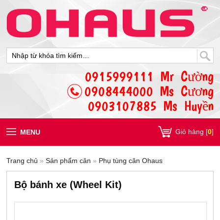
0915999111 Mr Cường
0908444000 Ms Cương
0903107885 Ms Huyền
Giỏ hàng [
0
]
MENU
Trang chủ
»
Sản phẩm cân
»
Phụ tùng cân Ohaus
Bộ bánh xe (Wheel Kit)