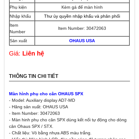
Phụ kiện
Kèm gá đế màn hình
Nhập khẩu
Thư ủy quyền nhập khẩu và phân phối
Item
Item Number: 30472063
Number
Sản xuất
OHAUS USA
Giá:
Liên hệ
THÔNG TIN CHI TIẾT
Màn hình phụ cho cân OHAUS SPX
- Model: Auxiliary display AD7-MD
- Hãng sản xuất: OHAUS USA
- Item Number: 30472063
- Màn hinh phụ cho cân SPX dùng kết nối tự động cho dòng
cân Ohaus SPX / STX.
- Chất liệu: Vỏ bằng nhựa ABS màu trắng.