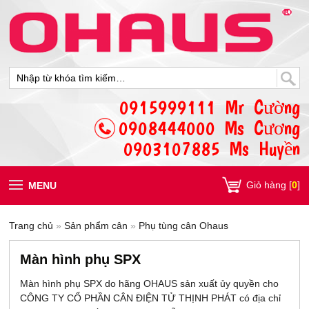
0915999111 Mr Cường
0908444000 Ms Cương
0903107885 Ms Huyền
Giỏ hàng [
0
]
MENU
Trang chủ
»
Sản phẩm cân
»
Phụ tùng cân Ohaus
Màn hình phụ SPX
Màn hình phụ SPX do hãng OHAUS sản xuất ủy quyền cho
CÔNG TY CỔ PHẦN CÂN ĐIỆN TỬ THỊNH PHÁT có địa chỉ