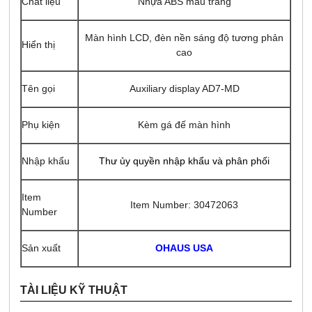
Chất liệu
Nhựa ABS màu trắng
Màn hình LCD, đèn nền sáng độ tương phản
Hiển thị
cao
Auxiliary display AD7-MD
Tên gọi
Phụ kiện
Kèm gá đế màn hình
Thư ủy quyền nhập khẩu và phân phối
Nhập khẩu
Item
Item Number: 30472063
Number
OHAUS USA
Sản xuất
TÀI LIỆU KỸ THUẬT