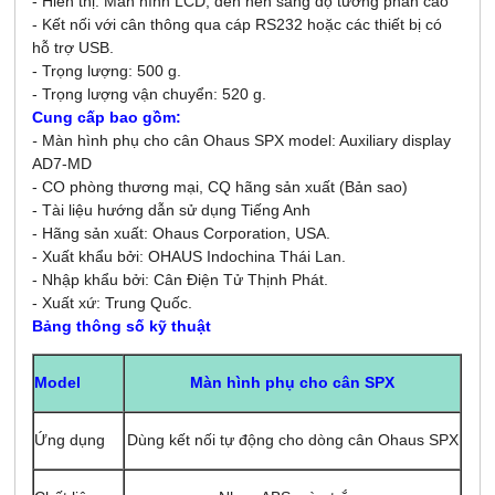
- Hiển thị: Màn hình LCD, đèn nền sáng độ tương phản cao
- Kết nối với cân thông qua cáp RS232 hoặc các thiết bị có
hỗ trợ USB.
- Trọng lượng: 500 g.
- Trọng lượng vận chuyển: 520 g.
Cung cấp bao gồm:
-
Màn hình phụ cho cân Ohaus SPX model: Auxiliary display
AD7-MD
- CO phòng thương mại, CQ hãng sản xuất (Bản sao)
- Tài liệu hướng dẫn sử dụng Tiếng Anh
- Hãng sản xuất: Ohaus Corporation, USA.
- Xuất khẩu bởi: OHAUS Indochina Thái Lan.
- Nhập khẩu bởi: Cân Điện Tử Thịnh Phát.
- Xuất xứ: Trung Quốc.
Bảng thông số kỹ thuật
Màn hình phụ cho cân SPX
Model
Ứng dụng
Dùng kết nối tự động cho dòng cân Ohaus SPX