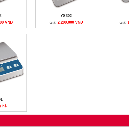
2
YS302
000 VNĐ
Giá:
2,200,000 VNĐ
Giá:
01
n hệ