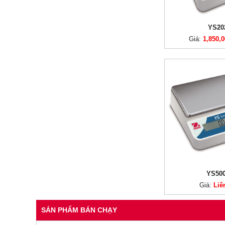
YS20
Giá:
1,850,
YS50
Giá:
Liê
SẢN PHẨM BÁN CHẠY