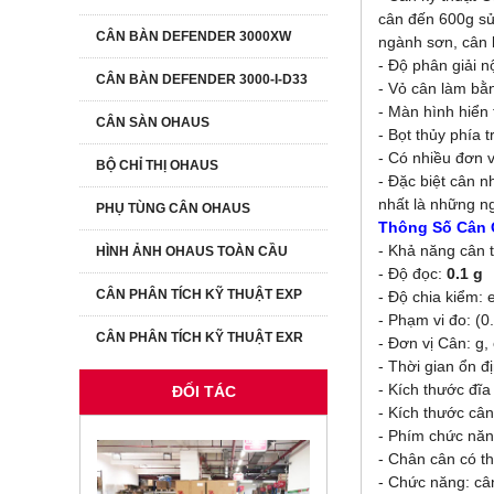
cân đến 600g sử
CÂN BÀN DEFENDER 3000XW
ngành sơn, cân 
- Độ phân giải 
CÂN BÀN DEFENDER 3000-I-D33
- Vỏ cân làm bằ
- Màn hình hiển
CÂN SÀN OHAUS
- Bọt thủy phía 
- Có nhiều đơn vị
BỘ CHỈ THỊ OHAUS
- Đặc biệt cân n
nhất là những n
PHỤ TÙNG CÂN OHAUS
Thông Số Cân
- Khả năng cân t
HÌNH ẢNH OHAUS TOÀN CẦU
- Độ đọc:
0.1 g
CÂN PHÂN TÍCH KỸ THUẬT EXP
- Độ chia kiểm:
- Phạm vi đo: (0
CÂN PHÂN TÍCH KỸ THUẬT EXR
- Đơn vị Cân: g, o
- Thời gian ổn đị
- Kích thước đĩ
ĐỐI TÁC
- Kích thước cân
- Phím chức nă
- Chân cân có t
- Chức năng: câ