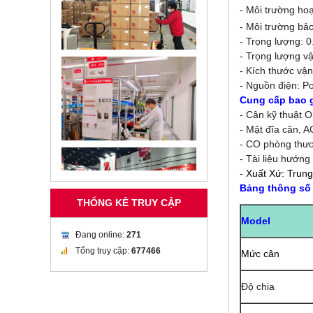
- Môi trường hoạ
- Môi trường bả
- Trọng lượng: 
- Trọng lượng vậ
- Kích thước vậ
- Nguồn điện: P
Cung cấp bao 
- Cân kỹ thuật 
- Mặt đĩa cân, A
- CO phòng thươ
- Tài liệu hướng
- Xuất Xứ: Trun
Bảng thông số
THỐNG KÊ TRUY CẬP
Model
Đang online:
271
Tổng truy cập:
677466
Mức cân
Độ chia