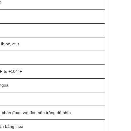
0
 lb:oz, ct, t
°F to +104°F
ngoại
 phân đoạn với đèn nền trắng dễ nhìn
ân bằng inox