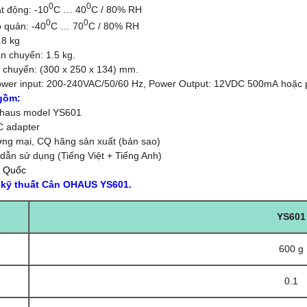
0
0
t động: -10
C … 40
C / 80% RH
0
0
o quản: -40
C … 70
C / 80% RH
0.8 kg
n chuyển: 1.5 kg.
n chuyển: (300 x 250 x 134) mm.
ower input: 200-240VAC/50/60 Hz,
Power Output: 12VDC 500mA hoặc pi
gồm:
Ohaus model YS601
C adapter
ng mại, CQ hãng sản xuất (bản sao)
 dẫn sử dụng (Tiếng Việt + Tiếng Anh)
g Quốc
 kỹ thuất Cân OHAUS YS601.
YS601
600 g
0.1