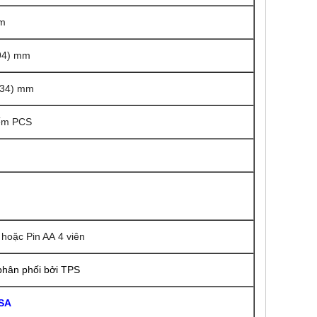
m
194) mm
134) mm
đếm PCS
hoặc Pin AA 4 viên
phân phối bởi TPS
USA