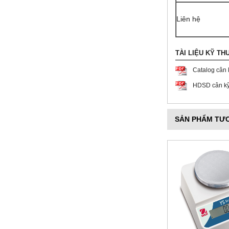
Liên hệ
TÀI LIỆU KỸ TH
Catalog cân 
HDSD cân kỹ 
SẢN PHẨM TƯ