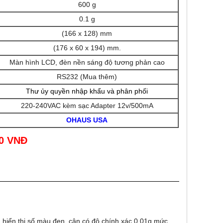
600 g
0.1 g
(166 x 128) mm
(176 x 60 x 194) mm.
Màn hình LCD, đèn nền sáng độ tương phản cao
RS232 (Mua thêm)
Thư ủy quyền nhập khẩu và phân phối
220-240VAC kèm sạc Adapter 12v/500mA
OHAUS USA
00 VNĐ
g hiển thị số màu đen, cân có độ chính xác 0.01g mức