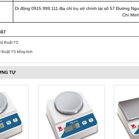
Di động 0915.999.111 địa chỉ trụ sở chính tại số 57 Đường 
Chí Min
UẬT
kỹ thuật YS
thuật YS tiếng Anh
ƠNG TỰ