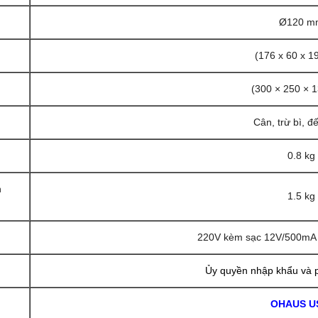
Ø120 m
(176 x 60 x 
(300 × 250 × 
Cân, trừ bì, 
0.8 kg
n
1.5 kg
220V kèm sạc 12V/500mA 
Ủy quyền nhập khẩu và 
OHAUS 