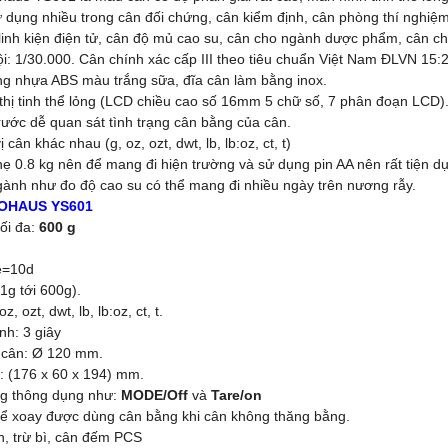
 dụng nhiều trong cân đối chứng, cân kiểm định, cân phòng thí nghiệm
linh kiện điện tử, cân độ mủ cao su, cân cho ngành dược phẩm, cân c
nội: 1/30.000. Cân chính xác cấp III theo tiêu chuẩn Việt Nam ĐLVN 1
ng nhựa ABS màu trắng sữa, đĩa cân làm bằng inox.
 thị tinh thể lỏng (LCD chiều cao số 16mm 5 chữ số, 7 phân đoạn LCD)
trước dễ quan sát tình trạng cân bằng của cân.
 cân khác nhau (g, oz, ozt, dwt, lb, lb:oz, ct, t)
hẹ 0.8 kg nên để mang đi hiện trường và sử dụng pin AA nên rất tiện d
gành như đo độ cao su có thể mang đi nhiều ngày trên nương rẫy.
 OHAUS YS601
ối đa:
600 g
 e=10d
.1g tới 600g).
z, ozt, dwt, lb, lb:oz, ct, t.
nh: 3 giây
a cân: Ø 120 mm.
: (176 x 60 x 194) mm.
ng thông dụng như:
MODE/Off
và
Tare/on
hể xoay được dùng cân bằng khi cân không thăng bằng.
n, trừ bì, cân đếm PCS