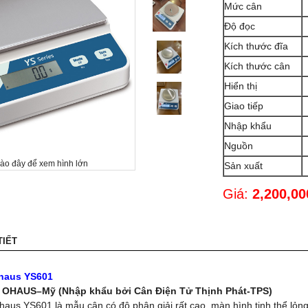
Mức cân
Độ đọc
Kích thước đĩa
Kích thước cân
Hiển thị
Giao tiếp
Nhập khẩu
Nguồn
vào đây để xem hình lớn
Sản xuất
Giá:
2,200,0
TIẾT
Ohaus YS601
: OHAUS–Mỹ (Nhập khẩu bởi Cân Điện Tử Thịnh Phát-TPS)
haus YS601 là mẫu cân có độ phân giải rất cao, màn hình tinh thể lỏn