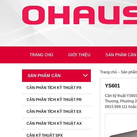
TRANG CHỦ
GIỚI THIỆU
SẢN PHẨM CÂN
Trang chủ
»
Sản phẩ
SẢN PHẨM CÂN
YS601
CÂN PHÂN TÍCH KỸ THUẬT PX
Cân kỹ thuật YS60
CÂN PHÂN TÍCH KỸ THUẬT PR
Thương, Phường 25,
0915.999.111 hoặc
CÂN PHÂN TÍCH KỸ THUẬT EX
CÂN PHÂN TÍCH KỸ THUẬT AX
CÂN KỸ THUẬT SPX