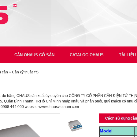
CÂN OHAUS CÓ SẲN
CATALOG OHAUS
TÀI LIỆ
m cân
»
Cân kỹ thuật YS
1 do hãng OHAUS sản xuất ủy quyền cho CÔNG TY CỔ PHẦN CÂN ĐIỆN TỬ THỊNH P
 Quận Bình Thạnh, TP.Hồ Chí Minh nhập khẩu và phân phối, quý khách có nhu cầu 
 0908.444.000 website www.ohausvietnam.com
Cách sử dụng câ
Model