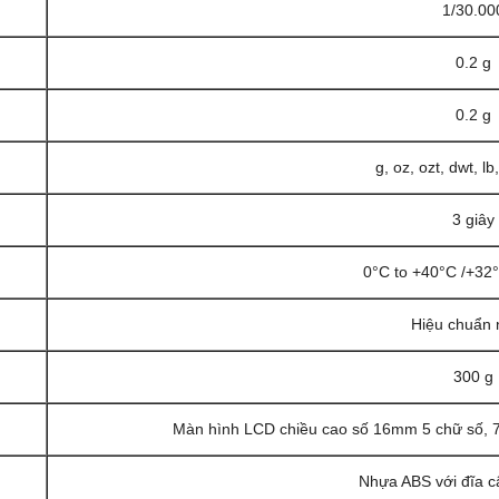
1/30.00
0.2 g
0.2 g
g, oz, ozt, dwt, lb,
3 giây
0°C to +40°C /+32
Hiệu chuẩn 
300 g
Màn hình LCD chiều cao số 16mm 5 chữ số, 7
Nhựa ABS với đĩa c