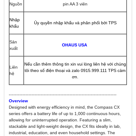
Nguồn
pin AA 3 viên
Nhập
Ủy quyền nhập khẩu và phân phối bởi TPS
khẩu
Sản
OHAUS USA
xuất
Nếu cần thêm thông tin xin vui lòng liên hệ với chúng
Liên
tôi theo số điện thoại và zalo 0915.999.111 TPS cảm
hệ
ơn.
-----------------------------------------------------------------------
Overview
Designed with energy efficiency in mind, the Compass CX
series offers a battery life of up to 1,000 continuous hours,
allowing for uninterrupted operation. Featuring a slim,
stackable and light-weight design, the CX fits ideally in lab,
industrial, education, and even household settings. The