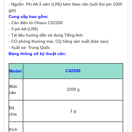
- Nguồn: Pin AA 3 viên (LR6) kèm theo cân (t
uổi thọ pin 1000
giờ
)
Cung cấp bao gồm:
- Cân điện tử Ohaus CX2200
- 3 pin AA (LR6)
- Tài liệu hướng dẫn sử dụng Tiếng Anh
- CO phòng thương mại, CQ hãng sản xuất (bản sao)
- Xuất xứ: Trung Quốc
Bảng thông số kỹ thuật cân:
CX2200
Model
Mức
2200 g
cân
Độ
1 g
chia
Kích