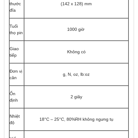
thước
(142 x 128) mm
đĩa
Tuổi
1000 giờ
thọ pin
Giao
Không có
tiếp
Đơn vị
g, N, oz, lb:oz
cân
Ổn
2 giây
định
Nhiệt
18°C – 25°C, 80%RH không ngưng tụ
độ