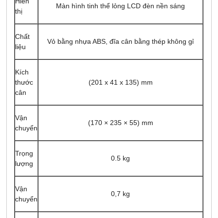
Hiển
Màn hình tinh thể lỏng LCD đèn nền sáng
thị
Chất
Vỏ bằng nhựa ABS, đĩa cân bằng thép không gỉ
liệu
Kích
thước
(201 x 41 x 135) mm
cân
Vận
(170 × 235 × 55) mm
chuyển
Trọng
0.5 kg
lượng
Vận
0,7 kg
chuyển