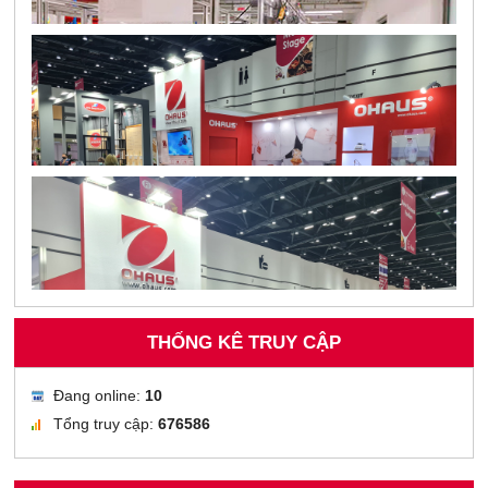
THỐNG KÊ TRUY CẬP
Đang online:
10
Tổng truy cập:
676586