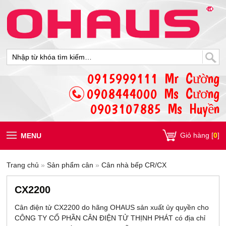
0915999111 Mr Cường
0908444000 Ms Cương
0903107885 Ms Huyền
Giỏ hàng [
0
]
MENU
Trang chủ
»
Sản phẩm cân
»
Cân nhà bếp CR/CX
CX2200
Cân điện tử CX2200 do hãng OHAUS sản xuất ủy quyền cho
CÔNG TY CỔ PHẦN CÂN ĐIỆN TỬ THỊNH PHÁT có địa chỉ