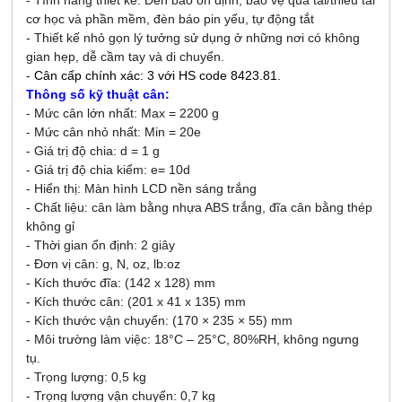
- Tính năng thiết kế: Đèn báo ổn định, bảo vệ quá tải/thiếu tải
cơ học và phần mềm, đèn báo pin yếu, tự động tắt
- Thiết kế nhỏ gọn lý tưởng sử dụng ở những nơi có không
gian hẹp, dễ cầm tay và di chuyển.
-
Cân cấp chính xác: 3 với HS code 8423.81.
Thông số kỹ thuật cân:
- Mức cân lớn nhất: Max = 2200 g
- Mức cân nhỏ nhất: Min = 20e
- Giá trị độ chia: d = 1 g
- Giá trị độ chia kiểm: e= 10d
- Hiển thị: Màn hình LCD nền sáng trắng
- Chất liệu: cân làm bằng nhựa ABS trắng, đĩa cân bằng thép
không gỉ
- Thời gian ổn định: 2 giây
- Đơn vị cân: g, N, oz, lb:oz
- Kích thước đĩa: (142 x 128) mm
- Kích thước cân: (201 x 41 x 135) mm
- Kích thước vận chuyển: (170 × 235 × 55) mm
- Môi trường làm việc: 18°C – 25°C, 80%RH, không ngưng
tụ.
- Trọng lượng: 0,5 kg
-
Trọng lượng vận chuyển: 0,7 kg