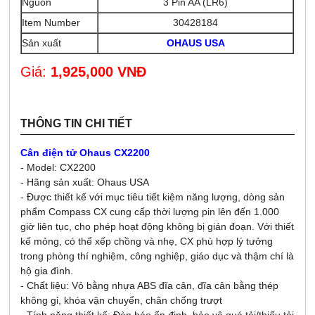
Nguồn
3 Pin AA (LR6)
Item Number
30428184
Sản xuất
OHAUS USA
Giá:
1,925,000 VNĐ
THÔNG TIN CHI TIẾT
Cân điện tử Ohaus CX2200
- Model: CX2200
- Hãng sản xuất: Ohaus USA
- Được thiết kế với mục tiêu tiết kiệm năng lượng, dòng sản
phẩm Compass CX cung cấp thời lượng pin lên đến 1.000
giờ liên tục, cho phép hoạt động không bị gián đoạn. Với thiết
kế mỏng, có thể xếp chồng và nhẹ, CX phù hợp lý tưởng
trong phòng thí nghiệm, công nghiệp, giáo dục và thậm chí là
hộ gia đình.
- Chất liệu: Vỏ bằng nhựa ABS đĩa cân, đĩa cân bằng thép
không gỉ, khóa vận chuyển, chân chống trượt